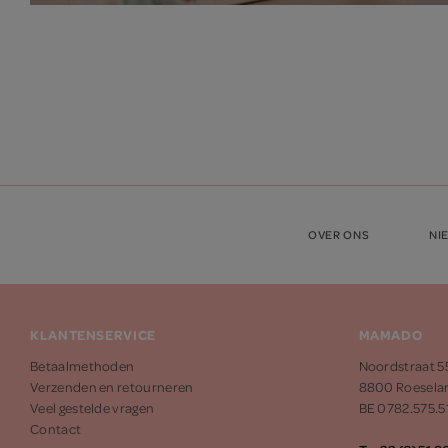
OVER ONS
NI
KLANTENSERVICE
MAMADO
Betaalmethoden
Noordstraat 5
Verzenden en retourneren
8800 Roesela
Veel gestelde vragen
BE 0782.575.5
Contact