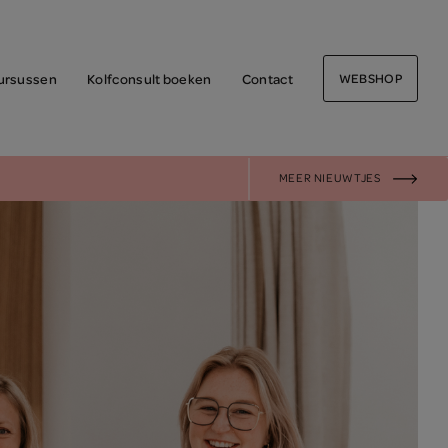
ursussen
Kolfconsult boeken
Contact
WEBSHOP
MEER NIEUWTJES