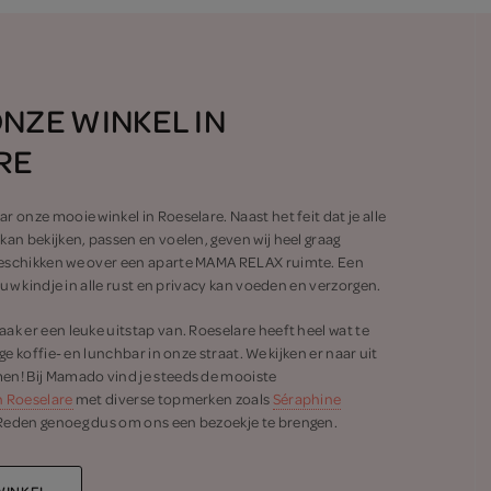
NZE WINKEL IN
RE
r onze mooie winkel in Roeselare. Naast het feit dat je alle
kan bekijken, passen en voelen, geven wij heel graag
beschikken we over een aparte MAMA RELAX ruimte. Een
jouw kindje in alle rust en privacy kan voeden en verzorgen.
ak er een leuke uitstap van. Roeselare heeft heel wat te
ige koffie- en lunchbar in onze straat. We kijken er naar uit
en! Bij Mamado vind je steeds de mooiste
n Roeselare
met diverse topmerken zoals
Séraphine
 Reden genoeg dus om ons een bezoekje te brengen.
WINKEL