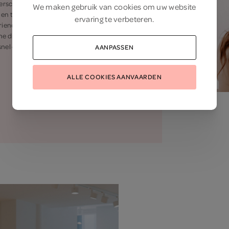
erschapsslips en
We maken gebruik van
cookies
om uw website
n en toebehoren,
ervaring te verbeteren.
iendelijke sierraden
he draagsystemen. Zit
 snel een
kolfconsult
bij
AANPASSEN
ALLE COOKIES AANVAARDEN