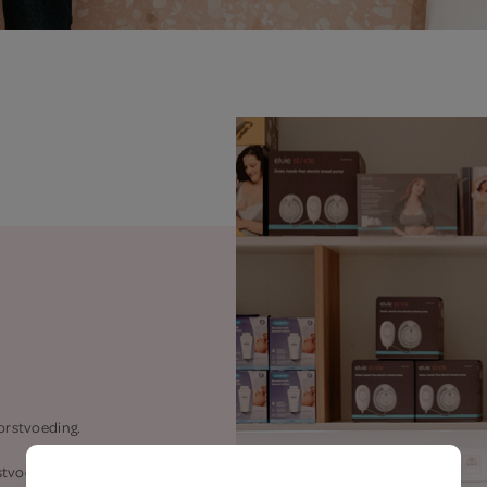
orstvoeding.
tvoedingskledij,