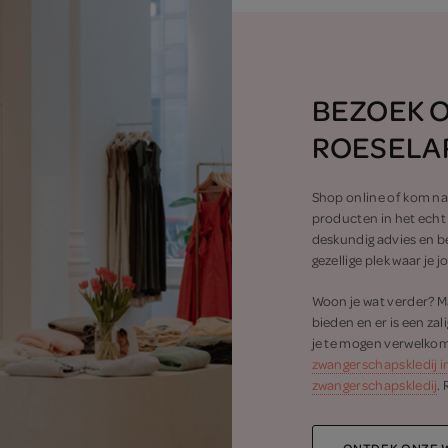
BEZOEK O
ROESELA
Shop online of kom naa
producten in het echt 
deskundig advies en 
gezellige plek waar je 
Woon je wat verder? Ma
bieden en er is een zal
je te mogen verwelkom
zwangerschapskledij i
zwangerschapskledij
.
ONTDEK ONZE 